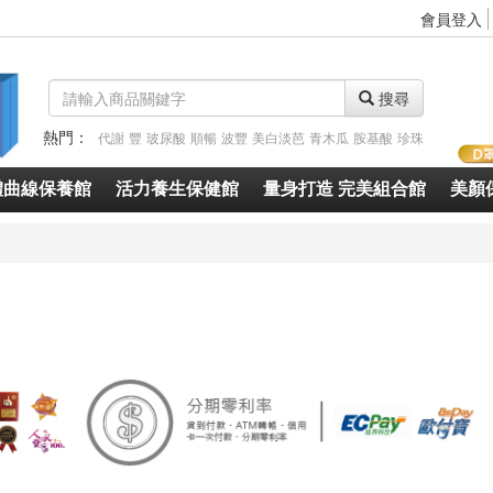
會員登入
搜尋
熱門：
代謝
豐
玻尿酸
順暢
波豐
美白淡芭
青木瓜
胺基酸
珍珠
體曲線保養館
活力養生保健館
量身打造 完美組合館
美顏