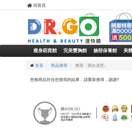
回首頁
瘦身窈窕館
完美豐胸館
臉部保養館
美
首頁
商品搜尋
搜尋『美白淡芭』
您無商品符合您搜尋的結果，請重新搜尋，謝謝!!