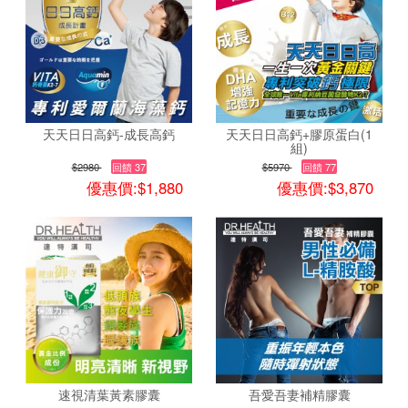
天天日日高鈣-成長高鈣
天天日日高鈣+膠原蛋白(1
組)
$2980
回饋 37
$5970
回饋 77
優惠價:$1,880
優惠價:$3,870
速視清葉黃素膠囊
吾愛吾妻補精膠囊