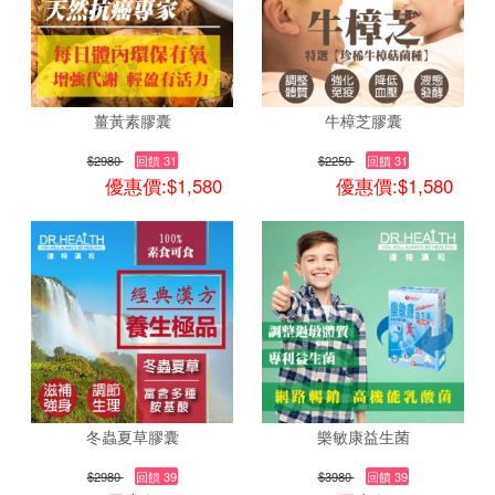
薑黃素膠囊
牛樟芝膠囊
$2980
回饋 31
$2250
回饋 31
優惠價:$1,580
優惠價:$1,580
冬蟲夏草膠囊
樂敏康益生菌
$2980
回饋 39
$3980
回饋 39