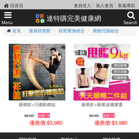
回首頁
會員登入
加入會員
客服專區
達特購完美健康網
Menu
Search
首頁
瘦身窈窕館
窈窕瘦身組合
燃燒代謝組合
爆燃飲+日纖動燃錠
爆燃飲+爆燃速纖膠囊
$6180
回饋 79
$6180
回饋 79
優惠價:$3,980
優惠價:$3,980